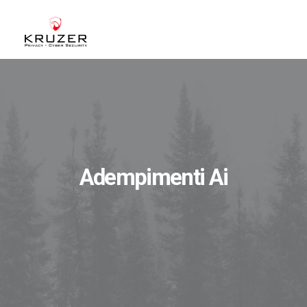
CHI SIAMO
A CHI CI RIVOLGIAMO
SERVIZI
BLOG
Adempimenti Ai
CASE STUDIES
WHITE PAPERS
CONTATTI
ACCEDI