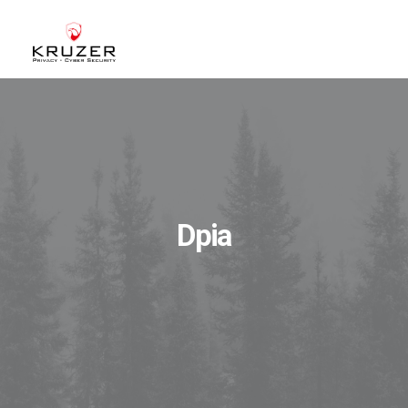
CHI SIAMO
A CHI CI RIVOLGIAMO
SERVIZI
BLOG
Dpia
CASE STUDIES
WHITE PAPERS
CONTATTI
ACCEDI