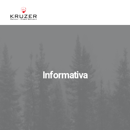
CHI SIAMO
A CHI CI RIVOLGIAMO
SERVIZI
BLOG
Informativa
CASE STUDIES
WHITE PAPERS
CONTATTI
ACCEDI