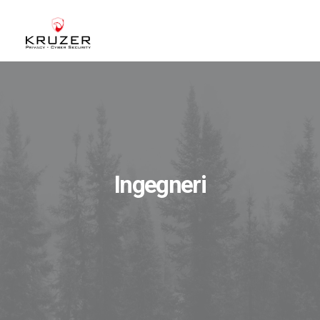
CHI SIAMO
A CHI CI RIVOLGIAMO
SERVIZI
BLOG
Ingegneri
CASE STUDIES
WHITE PAPERS
CONTATTI
ACCEDI