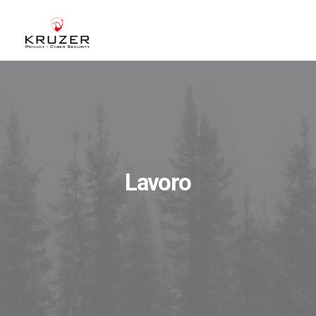
CHI SIAMO
A CHI CI RIVOLGIAMO
SERVIZI
BLOG
Lavoro
CASE STUDIES
WHITE PAPERS
CONTATTI
ACCEDI