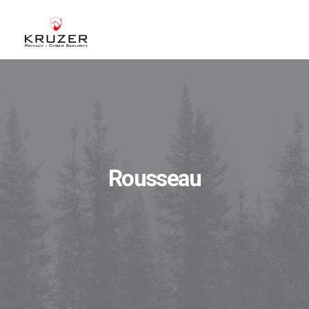
CHI SIAMO
A CHI CI RIVOLGIAMO
SERVIZI
BLOG
Rousseau
CASE STUDIES
WHITE PAPERS
CONTATTI
ACCEDI