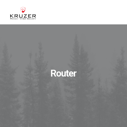
CHI SIAMO
A CHI CI RIVOLGIAMO
SERVIZI
BLOG
Router
CASE STUDIES
WHITE PAPERS
CONTATTI
ACCEDI