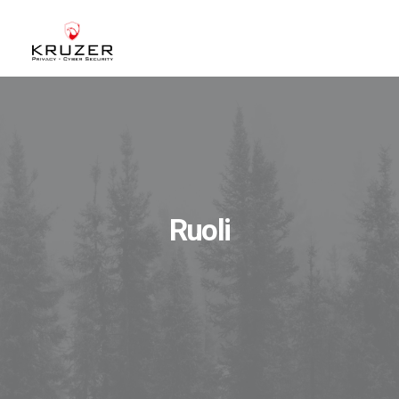
CHI SIAMO
A CHI CI RIVOLGIAMO
SERVIZI
BLOG
Ruoli
CASE STUDIES
WHITE PAPERS
CONTATTI
ACCEDI