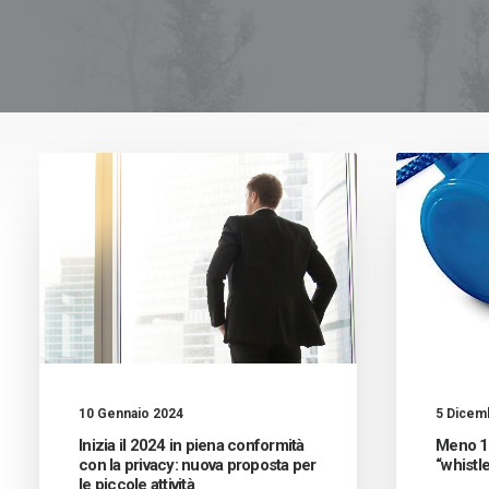
5 Dicem
10 Gennaio 2024
Meno 12
Inizia il 2024 in piena conformità
“whistl
con la privacy: nuova proposta per
le piccole attività