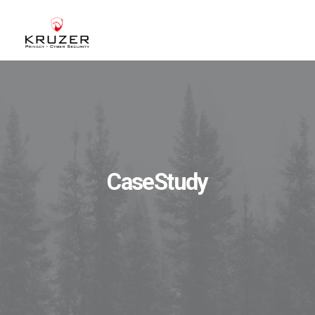
CHI SIAMO
A CHI CI RIVOLGIAMO
SERVIZI
BLOG
CaseStudy
CASE STUDIES
WHITE PAPERS
CONTATTI
ACCEDI