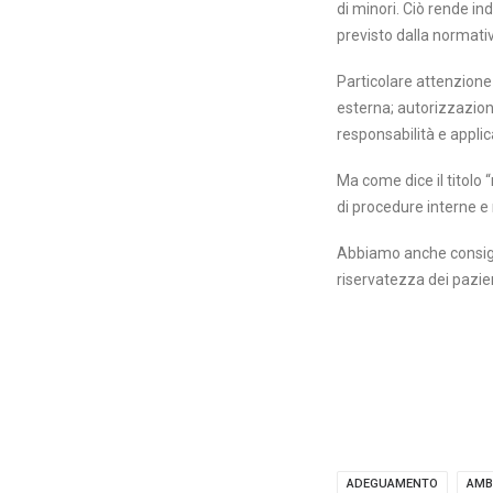
di minori. Ciò rende i
previsto dalla normativ
Particolare attenzione 
esterna; autorizzazione
responsabilità e applic
Ma come dice il titolo 
di procedure interne e 
Abbiamo anche consigli
riservatezza dei pazien
ADEGUAMENTO
AMB