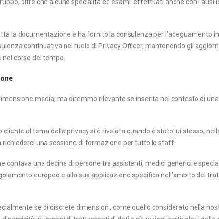
uppo, oltre che alcune specialità ed esami, effettuati anche con l’ausili
utta la documentazione e ha fornito la consulenza per l’adeguamento in
sulenza continuativa nel ruolo di Privacy Officer, mantenendo gli aggior
 nel corso del tempo.
ione
imensione media, ma diremmo rilevante se inserita nel contesto di una c
o cliente al tema della privacy si è rivelata quando è stato lui stesso, nel
 a richiederci una sessione di formazione per tutto lo staff.
e contava una decina di persone tra assistenti, medici generici e specialis
l regolamento europeo e alla sua applicazione specifica nell’ambito del tr
cialmente se di discrete dimensioni, come quello considerato nella nost