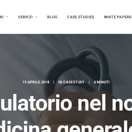
MO
SERVIZI
BLOG
CASE STUDIES
WHITE PAPERS
15 APRILE 2018
|
IN
CASESTUDY
|
4 MINUTI
latorio nel nor
icina general