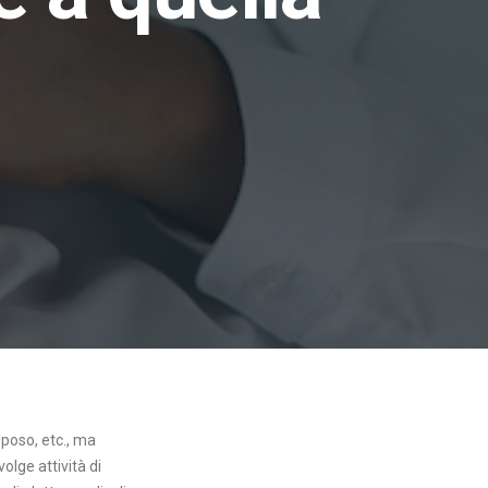
riposo, etc., ma
olge attività di