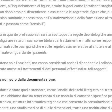
dinamicità in termini di trattamenti di dati e situazioni particolari: dalla 
nti, all’inquadramento di figure, a volte fugaci, come i praticanti stagist
 Non dobbiamo poi dimenticare le assistenti e le segretarie, figure che,
ssioni sanitarie, necessitano dell’autorizzazione e della formazione al t
iti in passato come “sensibili”).
i, in quanto professionisti sanitari sottoposti a regole deontologiche an
figurare in taluni casi come titolari dei trattamenti e in altri come respon
mati sulle basi giuridiche e sulle regole basiche relative alla tutela e al
rmativo riguardante i pazienti.
ono solo i pazienti, ma vanno considerati anche i dipendenti e i collabor
ta anche sui trattamenti di dati personali effettuati su tali soggetti.
 non solo dalla documentazione.
ta è stata quella standard, come l’analisi dei rischi, il registro dei trat
, ma abbiamo dovuto tener conto di un modulo di consenso specifico per l
ttronico, struttura informativa regionale che consente la consultazione 
 Inoltre, uno studio medico di quelle dimensioni, tratta una moltitudine di 