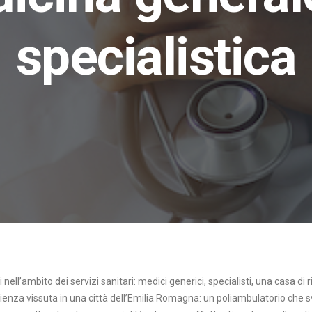
specialistica
i nell’ambito dei servizi sanitari: medici generici, specialisti, una casa di 
enza vissuta in una città dell’Emilia Romagna: un poliambulatorio che sv