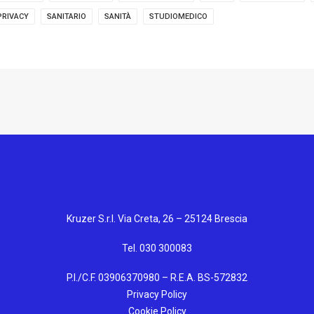
PRIVACY
SANITARIO
SANITÀ
STUDIOMEDICO
Kruzer S.r.l. Via Creta, 26 – 25124 Brescia
Tel. 030 300083
P.I./C.F. 03906370980 – R.E.A. BS-572832
Privacy Policy
Cookie Policy