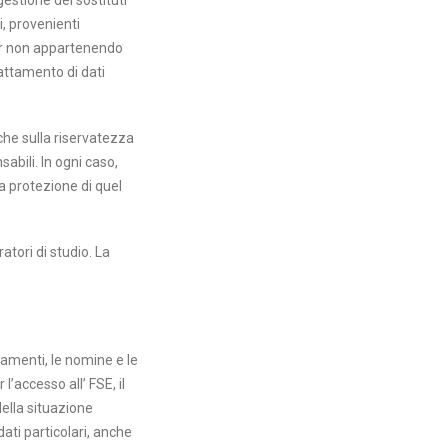
gestione dei sostituti
i, provenienti
 pur non appartenendo
rattamento di dati
che sulla riservatezza
sabili. In ogni caso,
la protezione di quel
atori di studio. La
tamenti, le nomine e le
’accesso all’ FSE, il
della situazione
dati particolari, anche