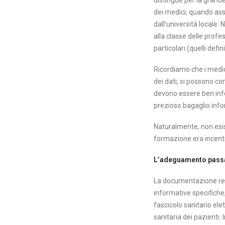
distingue per la grande 
dei medici, quando asse
dall’università locale.
alla classe delle profe
particolari (quelli defin
Ricordiamo che i medic
dei dati, si possono con
devono essere ben infor
prezioso bagaglio info
Naturalmente, non esist
formazione era incentra
L’adeguamento passa
La documentazione redat
informative specifiche
fascicolo sanitario ele
sanitaria dei pazienti.