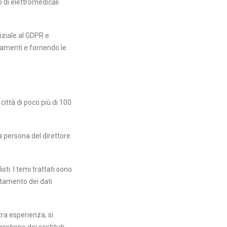
o di elettromedicali
iziale al GDPR e
namenti e fornendo le
ittà di poco più di 100
la persona del direttore
ti. I temi trattati sono
attamento dei dati
ra esperienza, si