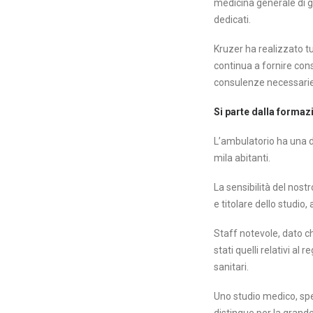
medicina generale di gr
dedicati.
Kruzer ha realizzato t
continua a fornire con
consulenze necessarie
Si parte dalla formaz
L’ambulatorio ha una d
mila abitanti.
La sensibilità del nostr
e titolare dello studio,
Staff notevole, dato ch
stati quelli relativi a
sanitari.
Uno studio medico, spe