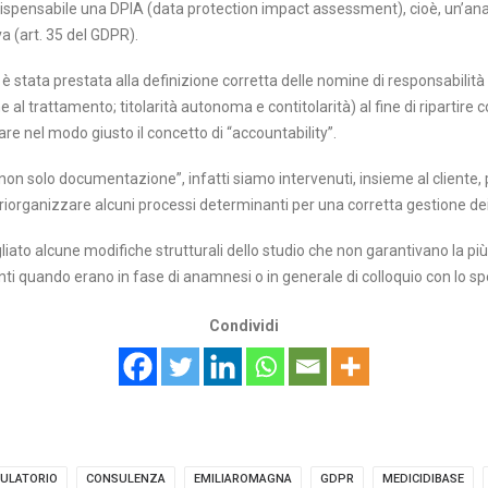
ndispensabile una DPIA (data protection impact assessment), cioè, un’ana
a (art. 35 del GDPR).
è stata prestata alla definizione corretta delle nomine di responsabilità
 al trattamento; titolarità autonoma e contitolarità) al fine di ripartire
are nel modo giusto il concetto di “accountability”.
“non solo documentazione”, infatti siamo intervenuti, insieme al cliente, p
riorganizzare alcuni processi determinanti per una corretta gestione dei
ato alcune modifiche strutturali dello studio che non garantivano la pi
ti quando erano in fase di anamnesi o in generale di colloquio con lo spe
Condividi
ULATORIO
CONSULENZA
EMILIAROMAGNA
GDPR
MEDICIDIBASE