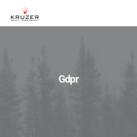
CHI SIAMO
A CHI CI RIVOLGIAMO
SERVIZI
BLOG
Gdpr
CASE STUDIES
WHITE PAPERS
CONTATTI
ACCEDI