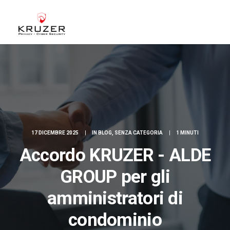
CHI SIAMO
A CHI CI RIVOLGIAMO
SERVIZI
BLOG
17 DICEMBRE 2025
|
IN
BLOG
,
SENZA CATEGORIA
|
1 MINUTI
CASE STUDIES
Accordo KRUZER - ALDE
WHITE PAPERS
GROUP per gli
CONTATTI
ACCEDI
amministratori di
condominio