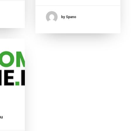
by Spano
su