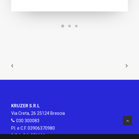
KRUZER S.R.L
Via Creta, 26 25124 Brescia
030 300083
P.I. e C.F. 03906370980
R.E.A. BS-572832