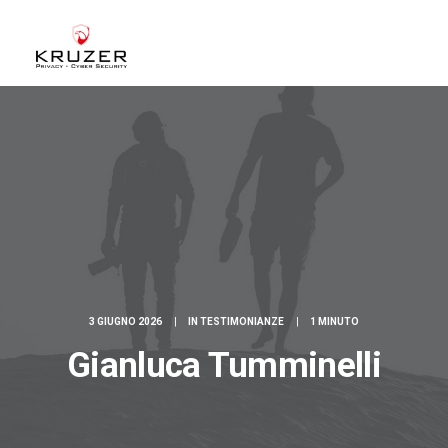
CHI SIAMO
A CHI CI RIVOLGIAMO
SERVIZI
BLOG
CASE STUDIES
WHITE PAPERS
3 GIUGNO 2026
|
IN
TESTIMONIANZE
|
1 MINUTO
CONTATTI
Gianluca Tumminelli
ACCEDI