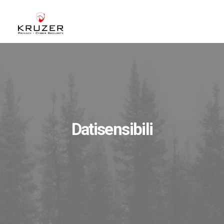
CHI SIAMO
A CHI CI RIVOLGIAMO
SERVIZI
BLOG
Datisensibili
CASE STUDIES
WHITE PAPERS
CONTATTI
ACCEDI