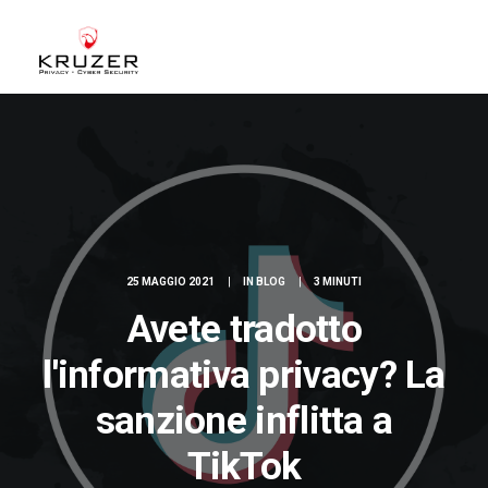
CHI SIAMO
A CHI CI RIVOLGIAMO
SERVIZI
BLOG
25 MAGGIO 2021
|
IN
BLOG
|
3 MINUTI
CASE STUDIES
Avete tradotto
WHITE PAPERS
l'informativa privacy? La
CONTATTI
ACCEDI
sanzione inflitta a
TikTok