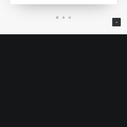
KRUZER S.R.L
Via Creta, 26 25124 Brescia
030 300083
P.I. e C.F. 03906370980
R.E.A. BS-572832
Privacy Policy