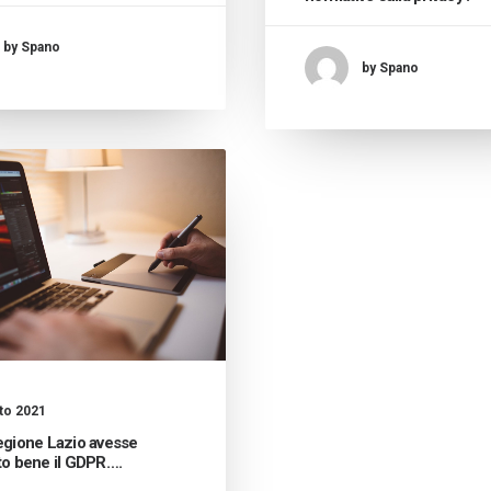
by Spano
by Spano
to 2021
egione Lazio avesse
to bene il GDPR….