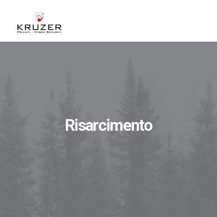
CHI SIAMO
A CHI CI RIVOLGIAMO
SERVIZI
BLOG
Risarcimento
CASE STUDIES
WHITE PAPERS
CONTATTI
ACCEDI