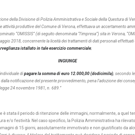
one della Divisione di Polizia Amministrativa e Sociale della Questura di Ver
elle attività produttive del Comune di Verona, effettuava un accertamento am
nominato “OMISSIS” (di seguito denominata “l’impresa”) sita in Verona, “OM
ggio 2018, concernente la liceità dei trattamenti di dati personali effettuat
rveglianza istallato in tale esercizio commerciale
;
INGIUNGE
ndividuale di
pagare la somma di euro 12.000,00 (dodicimila)
, secondo le
i dalla notificazione del presente provvedimento, pena l’adozione dei consegu
a legge 24 novembre 1981, n. 689.”
e è stata il periodo di ritenzione delle immagini, normalmente, a quel t
sura e/o festività. Nel caso specifico, la Polizia Amministrativa ha rilevat
magini di 15 giorni, assolutamente immotivato e non giustificato da al