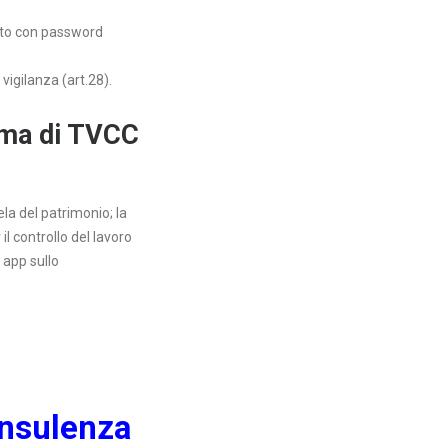
anto con password
 vigilanza (art.28).
tema di TVCC
ela del patrimonio; la
il controllo del lavoro
 app sullo
onsulenza