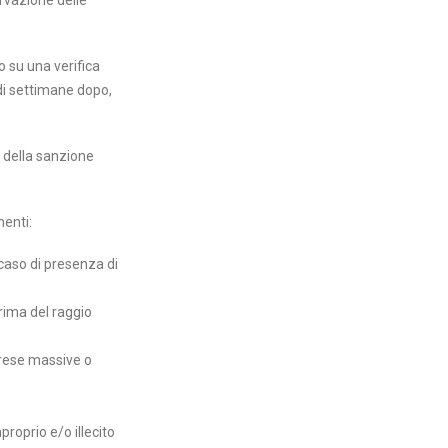
ervazione delle
 su una verifica
 di settimane dopo,
a della sanzione
menti:
n caso di presenza di
rima del raggio
iprese massive o
mproprio e/o illecito