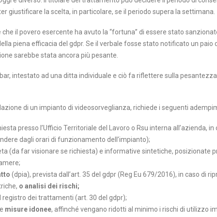
 Oggi è diverso: il titolare del trattamento può decidere il periodo di cons
 giustificare la scelta, in particolare, se il periodo supera la settimana.
e il povero esercente ha avuto la “fortuna” di essere stato sanzionato
la piena efficacia del gdpr. Se il verbale fosse stato notificato un paio
ione sarebbe stata ancora più pesante.
ar, intestato ad una ditta individuale e ciò fa riflettere sulla pesantezz
llazione di un impianto di videosorveglianza, richiede i seguenti adempi
hiesta presso l’Ufficio Territoriale del Lavoro o Rsu interna all’azienda, i
ndere dagli orari di funzionamento dell’impianto);
a (da far visionare se richiesta) e informative sintetiche, posizionate p
camere;
atto
(dpia), prevista dall’art. 35 del gdpr (Reg Eu 679/2016), in caso di r
riche,
o analisi dei rischi;
 registro dei trattamenti (art. 30 del gdpr);
le
misure idonee
, affinché vengano ridotti al minimo i rischi di utilizzo i