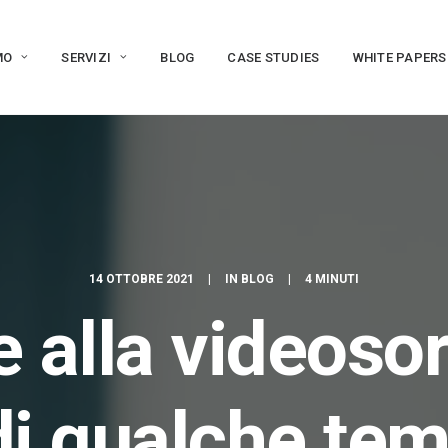
MO
SERVIZI
BLOG
CASE STUDIES
WHITE PAPERS
14 OTTOBRE 2021
|
IN
BLOG
|
4 MINUTI
 alla videoso
di qualche te