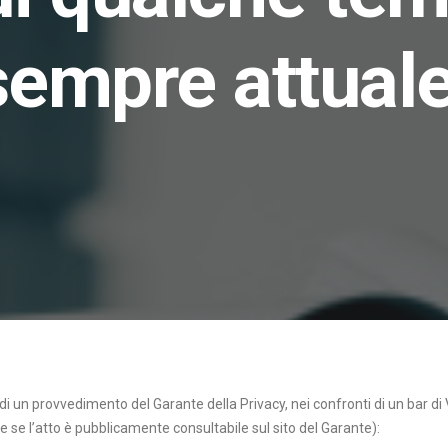
sempre attuale
 di un provvedimento del Garante della Privacy, nei confronti di un bar d
 se l’atto è pubblicamente consultabile sul sito del Garante):