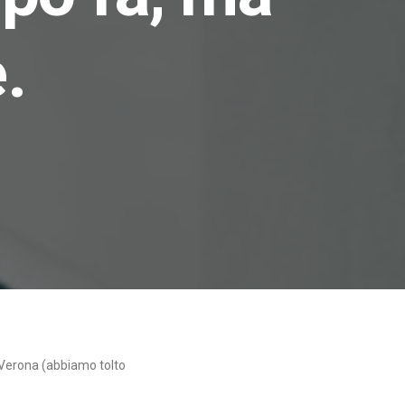
.
i Verona (abbiamo tolto