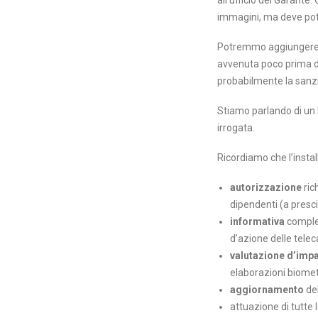
all’ufficio del Garante.
immagini, ma deve poter
Potremmo aggiungere ch
avvenuta poco prima del
probabilmente la sanz
Stiamo parlando di un b
irrogata.
Ricordiamo che l’insta
autorizzazione
ric
dipendenti (a presci
informativa
complet
d’azione delle tele
valutazione d’imp
elaborazioni biomet
aggiornamento
del
attuazione di tutte 