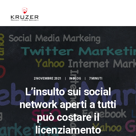
CHI SIAMO
A CHI CI RIVOLGIAMO
SERVIZI
BLOG
2 NOVEMBRE 2021
|
IN
BLOG
|
7 MINUTI
CASE STUDIES
L’insulto sui social
WHITE PAPERS
network aperti a tutti
CONTATTI
ACCEDI
può costare il
licenziamento