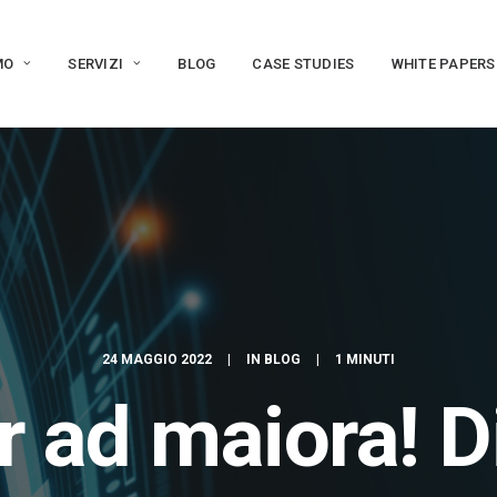
MO
SERVIZI
BLOG
CASE STUDIES
WHITE PAPERS
24 MAGGIO 2022
|
IN
BLOG
|
1 MINUTI
r ad maiora! D