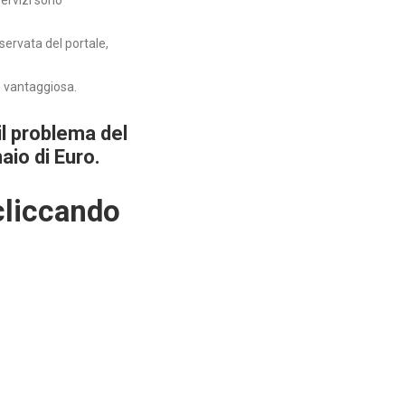
ervizi sono
servata del portale,
 vantaggiosa.
il problema del
io di Euro.
cliccando