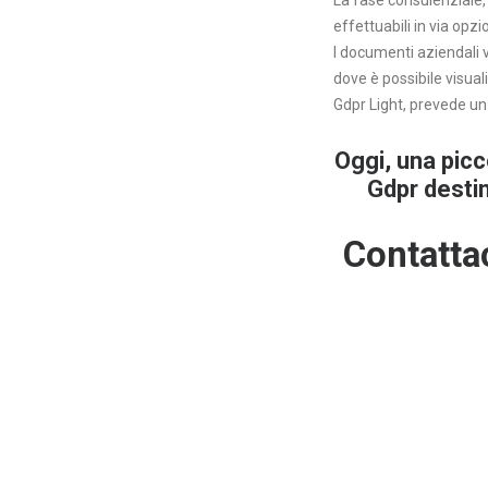
La fase consulenziale,
effettuabili in via opz
I documenti aziendali v
dove è possibile visuali
Gdpr Light, prevede u
Oggi, una picc
Gdpr desti
Contatta