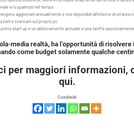
 con questa soluzione, viene effettuata totalmente da remoto e alcuni s
ionale e/o spalmati nel tempo.
engono aggiornati annualmente e resi disponibili all’interno di un’area ri
zzarli e scaricarli sul proprio pc.
n primo start up e un abbonamento annuale a una tariffa assolutamente
ola-media realtà, ha l’opportunità di risolvere 
nando come budget solamente qualche centina
ci per maggiori informazioni, 
qui.
Condividi