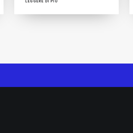
LEGGERE DI PIÙ
Kruzer S.r.l. Via Creta, 26 – 25124 Brescia
Tel. 030 300083
P.I./C.F. 03906370980 – R.E.A. BS-572832
Privacy Policy