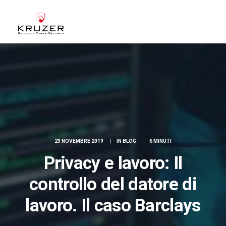
CHI SIAMO
A CHI CI RIVOLGIAMO
SERVIZI
BLOG
CASE STUDIES
23 NOVEMBRE 2019
|
IN
BLOG
|
6 MINUTI
WHITE PAPERS
Privacy e lavoro: Il
CONTATTI
controllo del datore di
ACCEDI
lavoro. Il caso Barclays