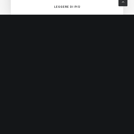
LEGGERE DI PIÙ
KRUZER S.R.L
Via Creta, 26 25124 Brescia
030 300083
P.I. e C.F. 03906370980