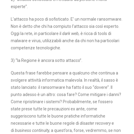
esperte”.
L’attacco ha poco di sofisticato. E’ un normale ransomware.
Non è detto che chi ha compiuto l’attacco sia così esperto.
Oggi la rete, in particolare il
dark web,
è ricca di tools di
malware e virus, utilizzabili anche da chi non ha particolari
competenze tecnologiche.
3) “la Regione è ancora sotto attacco”.
Questa frase farebbe pensare a qualcuno che continua a
svolgere attività informatica malevola. In realtà, il sasso è
stato lanciato: il ransomware ha fatto il suo “dovere”. Il
punto adesso è un altro: cosa fare? Come mitigare i danni?
Come ripristinare i sistemi? Probabilmente, se fossero
state prese tutte le precauzioni ex ante, come
suggeriscono tutte le buone pratiche informatiche
necessarie e tutte le buone regole di
disaster recovery
e
di
business continuity,
a quest’ora, forse, vedremmo, se non