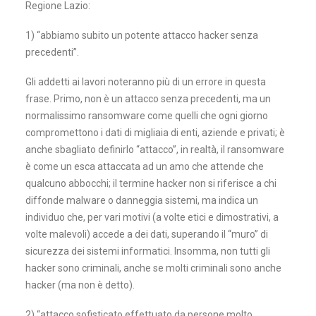
Regione Lazio:
1) “abbiamo subito un potente attacco hacker senza
precedenti”.
Gli addetti ai lavori noteranno più di un errore in questa
frase. Primo, non è un attacco senza precedenti, ma un
normalissimo ransomware come quelli che ogni giorno
compromettono i dati di migliaia di enti, aziende e privati; è
anche sbagliato definirlo “attacco”, in realtà, il ransomware
è come un esca attaccata ad un amo che attende che
qualcuno abbocchi; il termine hacker non si riferisce a chi
diffonde malware o danneggia sistemi, ma indica un
individuo che, per vari motivi (a volte etici e dimostrativi, a
volte malevoli) accede a dei dati, superando il “muro” di
sicurezza dei sistemi informatici. Insomma, non tutti gli
hacker sono criminali, anche se molti criminali sono anche
hacker (ma non è detto).
2) “attacco sofisticato effettuato da persone molto