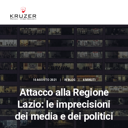
CHI SIAMO
A CHI CI RIVOLGIAMO
SERVIZI
BLOG
CASE STUDIES
10 AGOSTO 2021
|
IN
BLOG
|
6 MINUTI
WHITE PAPERS
Attacco alla Regione
CONTATTI
Lazio: le imprecisioni
ACCEDI
dei media e dei politici