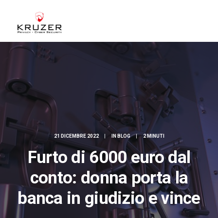
CHI SIAMO
A CHI CI RIVOLGIAMO
SERVIZI
BLOG
CASE STUDIES
21 DICEMBRE 2022
|
IN
BLOG
|
2 MINUTI
WHITE PAPERS
Furto di 6000 euro dal
CONTATTI
conto: donna porta la
ACCEDI
banca in giudizio e vince